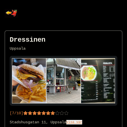
Dressinen
Uppsala
[
7
/10]
Stadshusgatan 11, Uppsala
Visa var