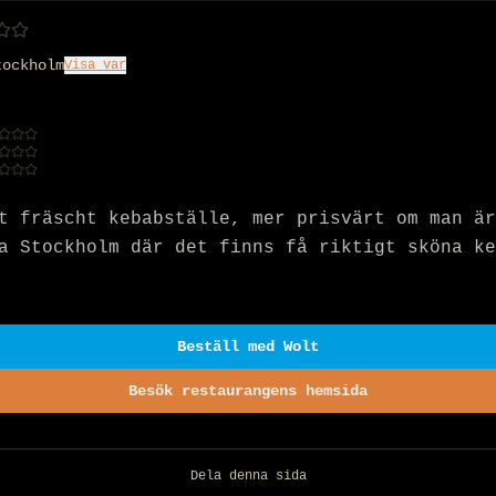
tockholm
Visa var
t fräscht kebabställe, mer prisvärt om man är
a Stockholm där det finns få riktigt sköna ke
Beställ med Wolt
Besök restaurangens hemsida
Dela denna sida