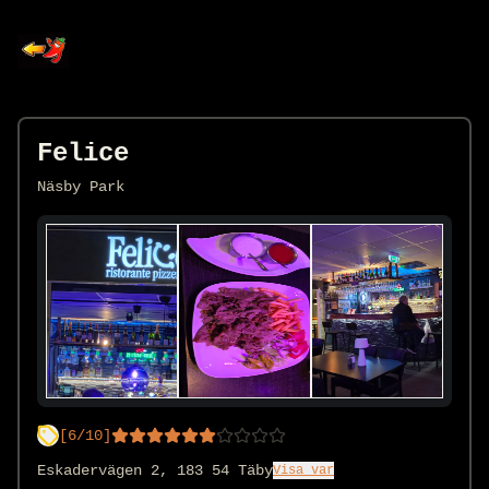
Felice
Näsby Park
[
6
/10]
Eskadervägen 2, 183 54 Täby
Visa var