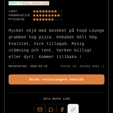
Öppet nu
Visa öppettider
Lokal
Kebabkvalité
Prisvärde
Mycket nöjd med besöket på Food Lounge 
grabben tog pizza. Kebaben höll hög 
kvalitet, nice tillagad. Mysig 
stämning och rent. Varken billigt 
eller dyrt. Kommer tillbaka !
Recenserad:
2026-03-19
Testat av:
Annika Anka ;)
Besök restaurangens hemsida
Dela denna sida