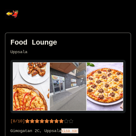
Food Lounge
Uppsala
[
8
/10]
Gimogatan 2C, Uppsala
Visa var