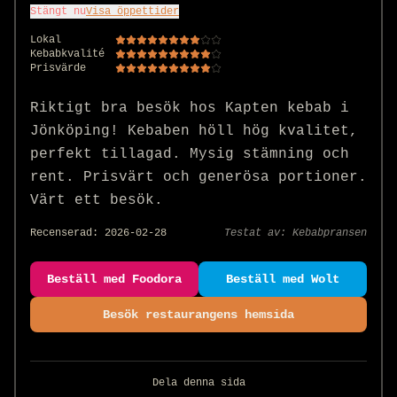
Stängt nu
Visa öppettider
Lokal
Kebabkvalité
Prisvärde
Riktigt bra besök hos Kapten kebab i 
Jönköping! Kebaben höll hög kvalitet, 
perfekt tillagad. Mysig stämning och 
rent. Prisvärt och generösa portioner. 
Värt ett besök.
Recenserad:
2026-02-28
Testat av:
Kebabpransen
Beställ med Foodora
Beställ med Wolt
Besök restaurangens hemsida
Dela denna sida