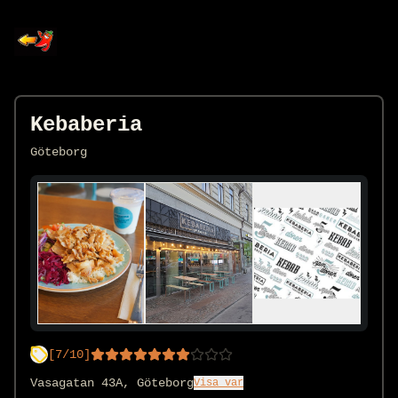
Kebaberia
Göteborg
[
7
/10]
Vasagatan 43A, Göteborg
Visa var