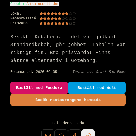
Öppet nu
Visa öppettider
Lokal
Kebabkvalité
Prisvärde
Besökte Kebaberia – det var godkänt. 
Standardkebab, gör jobbet. Lokalen var 
riktigt fin. Bra prisvärde! Finns 
bättre alternativ i Göteborg.
Recenserad:
2026-02-05
Testat av:
Stark Sås Emma
Beställ med Foodora
Beställ med Wolt
Besök restaurangens hemsida
Dela denna sida