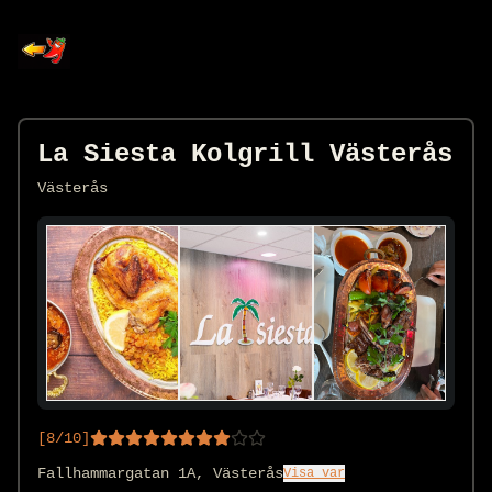
La Siesta Kolgrill Västerås
Västerås
[
8
/10]
Fallhammargatan 1A, Västerås
Visa var