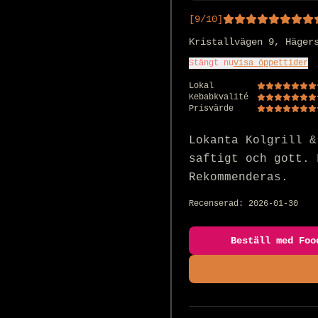
[
9
/10]
Kristallvägen 9, Häger
Stängt nu
Visa öppettider
Lokal
Kebabkvalité
Prisvärde
Lokanta Kolgrill &
saftigt och gott. 
Rekommenderas.
Recenserad:
2026-01-30
Beställ med Foo