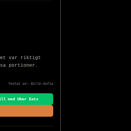
et var riktigt 
sa portioner. 
Testat av:
Rulle-Sofia
äll med Uber Eats