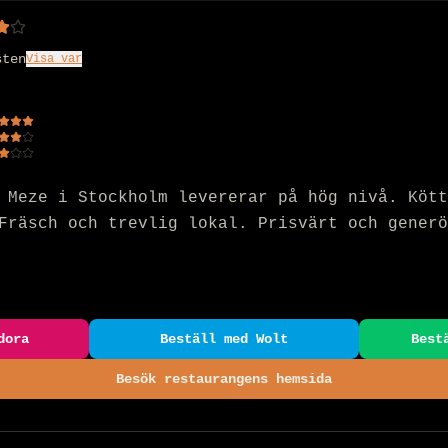
sten
Visa var
 Meze i Stockholm levererar på hög nivå. Kött
Fräsch och trevlig lokal. Prisvärt och generö
dora
Beställ med Wolt
Best
Besök restaurangens hemsida