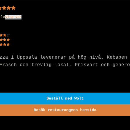
ala
Visa var
zza i Uppsala levererar på hög nivå. Kebaben 
Fräsch och trevlig lokal. Prisvärt och generö
Beställ med Wolt
Besök restaurangens hemsida