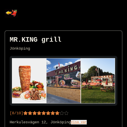
MR.KING grill
Jönköping
[
8
/10]
Herkulesvägen 12, Jönköping
Visa var