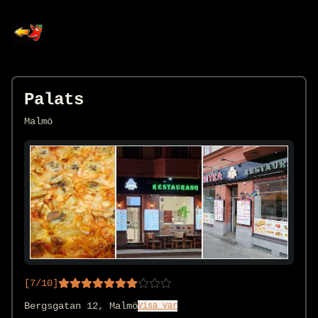
Palats
Malmö
[
7
/10]
Bergsgatan 12, Malmö
Visa var