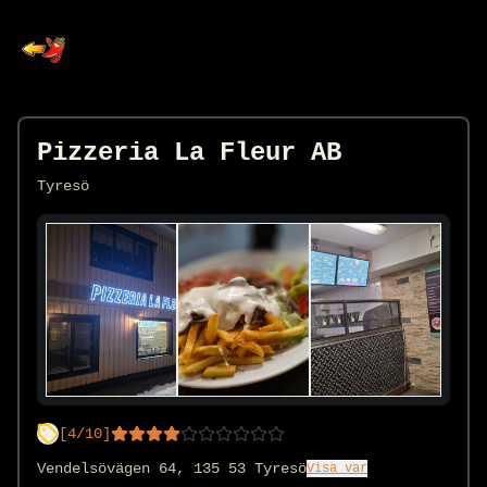
Pizzeria La Fleur AB
Tyresö
[
4
/10]
Vendelsövägen 64, 135 53 Tyresö
Visa var