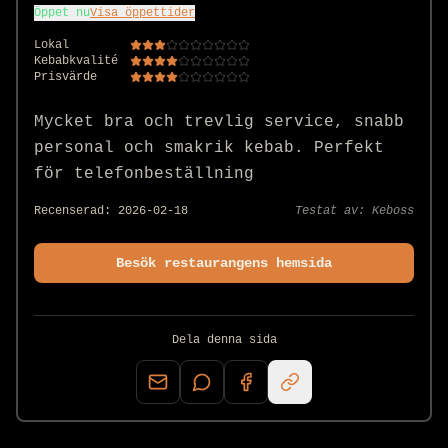
Öppet nu
Visa öppettider
Lokal
Kebabkvalité
Prisvärde
Mycket bra och trevlig service, snabb 
personal och smakrik kebab. Perfekt 
för telefonbeställning 
Recenserad:
2026-02-18
Testat av:
Keboss
Besök restaurangens hemsida
Dela denna sida