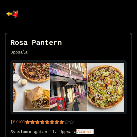
Rosa Pantern
Uppsala
[
8
/10]
Sysslomansgatan 11, Uppsala
Visa var