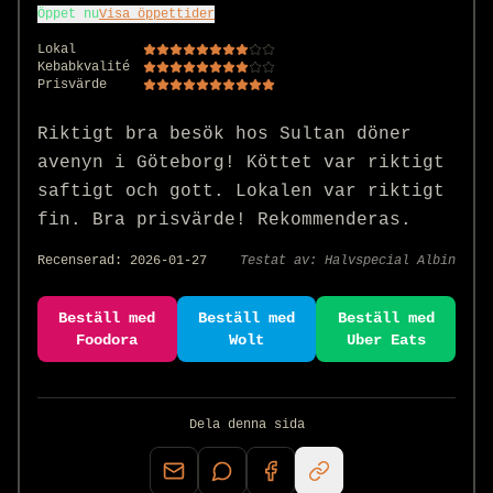
Öppet nu
Visa öppettider
Lokal
Kebabkvalité
Prisvärde
Riktigt bra besök hos Sultan döner 
avenyn i Göteborg! Köttet var riktigt 
saftigt och gott. Lokalen var riktigt 
fin. Bra prisvärde! Rekommenderas.
Recenserad:
2026-01-27
Testat av:
Halvspecial Albin
Beställ med
Beställ med
Beställ med
Foodora
Wolt
Uber Eats
Dela denna sida