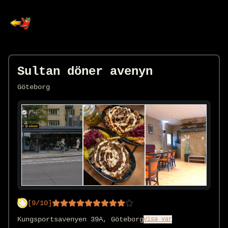
Sultan döner avenyn
Göteborg
[
9
/10]
Kungsportsavenyen 39A, Göteborg
Visa var